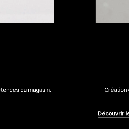
pétences du magasin.
Création 
Découvrir l